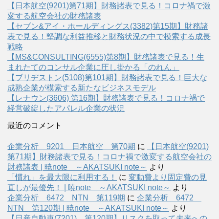
【日本航空(9201)第71期】財務諸表で見る！コロナ禍で激
変する航空会社の財務諸表
【セブン&アイ・ホールディングス(3382)第15期】財務諸
表で見る！堅調な利益推移と財務状況の中で模索する成長
戦略
【MS&CONSULTING(6555)第8期】財務諸表で見る！生
まれたてのコンサル企業に圧し掛かる「のれん」
【ブリヂストン(5108)第101期】財務諸表で見る！巨大な
成熟企業が模索する新たなビジネスモデル
【レナウン(3606) 第16期】財務諸表で見る！コロナ禍で
経営破綻したアパレル企業の状況
最近のコメント
企業分析 9201 日本航空 第70期
に
【日本航空(9201)
第71期】財務諸表で見る！コロナ禍で激変する航空会社の
財務諸表 | 暁note ～AKATSUKI note～
より
「慣れ」を最大限に利用する！
に
変動費より固定費の見
直しが最優先！ | 暁note ～AKATSUKI note～
より
企業分析 6472 NTN 第119期
に
企業分析 6472
NTN 第120期 | 暁note ～AKATSUKI note～
より
【日産自動車(7201) 第120期】リスクを取って未来への