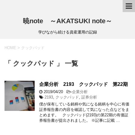
暁note ～AKATSUKI note～
学びながら続ける資産運用の記録
HOME
>
クックパッド
「 クックパッド 」 一覧
企業分析 2193 クックパッド 第22期
2019/04/20
-
企業分析
2193
,
クックパッド
,
証券分析
僕が保有している銘柄や気になる銘柄を中心に有価
証券報告書の内容を確認して気になった点などをま
とめます。 クックパッド(2193)の第22期の有価証
券報告書が提出されました。 ※記事に記載 …