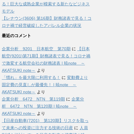
る！巨大な成熟企業が模索する新たなビジネス
モデル
【レナウン(3606) 第16期】財務諸表で見る！コ
ロナ禍で経営破綻したアパレル企業の状況
最近のコメント
企業分析 9201 日本航空 第70期
に
【日本
航空(9201)第71期】財務諸表で見る！コロナ禍
で激変する航空会社の財務諸表 | 暁note ～
AKATSUKI note～
より
「慣れ」を最大限に利用する！
に
変動費より
固定費の見直しが最優先！ | 暁note ～
AKATSUKI note～
より
企業分析 6472 NTN 第119期
に
企業分
析 6472 NTN 第120期 | 暁note ～
AKATSUKI note～
より
【日産自動車(7201) 第120期】リスクを取っ
て未来への投資に注力する技術の日産
に
人員