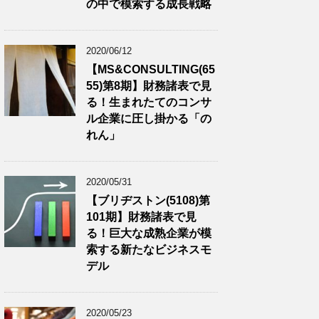
の中で模索する成長戦略
2020/06/12
【MS&CONSULTING(65
55)第8期】財務諸表で見
る！生まれたてのコンサ
ル企業に圧し掛かる「の
れん」
2020/05/31
【ブリヂストン(5108)第
101期】財務諸表で見
る！巨大な成熟企業が模
索する新たなビジネスモ
デル
2020/05/23