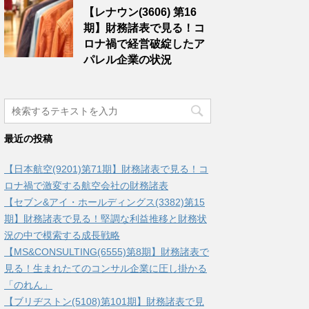
【レナウン(3606) 第16
期】財務諸表で見る！コ
ロナ禍で経営破綻したア
パレル企業の状況
最近の投稿
【日本航空(9201)第71期】財務諸表で見る！コ
ロナ禍で激変する航空会社の財務諸表
【セブン&アイ・ホールディングス(3382)第15
期】財務諸表で見る！堅調な利益推移と財務状
況の中で模索する成長戦略
【MS&CONSULTING(6555)第8期】財務諸表で
見る！生まれたてのコンサル企業に圧し掛かる
「のれん」
【ブリヂストン(5108)第101期】財務諸表で見