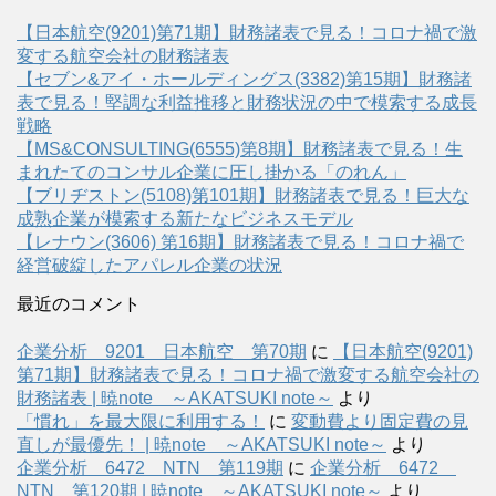
【日本航空(9201)第71期】財務諸表で見る！コロナ禍で激
変する航空会社の財務諸表
【セブン&アイ・ホールディングス(3382)第15期】財務諸
表で見る！堅調な利益推移と財務状況の中で模索する成長
戦略
【MS&CONSULTING(6555)第8期】財務諸表で見る！生
まれたてのコンサル企業に圧し掛かる「のれん」
【ブリヂストン(5108)第101期】財務諸表で見る！巨大な
成熟企業が模索する新たなビジネスモデル
【レナウン(3606) 第16期】財務諸表で見る！コロナ禍で
経営破綻したアパレル企業の状況
最近のコメント
企業分析 9201 日本航空 第70期
に
【日本航空(9201)
第71期】財務諸表で見る！コロナ禍で激変する航空会社の
財務諸表 | 暁note ～AKATSUKI note～
より
「慣れ」を最大限に利用する！
に
変動費より固定費の見
直しが最優先！ | 暁note ～AKATSUKI note～
より
企業分析 6472 NTN 第119期
に
企業分析 6472
NTN 第120期 | 暁note ～AKATSUKI note～
より