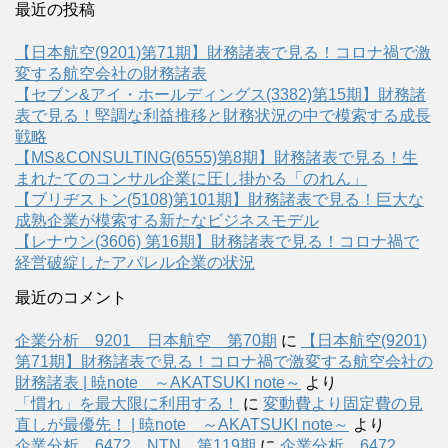
最近の投稿
【日本航空(9201)第71期】財務諸表で見る！コロナ禍で激
変する航空会社の財務諸表
【セブン&アイ・ホールディングス(3382)第15期】財務諸
表で見る！堅調な利益推移と財務状況の中で模索する成長
戦略
【MS&CONSULTING(6555)第8期】財務諸表で見る！生
まれたてのコンサル企業に圧し掛かる「のれん」
【ブリヂストン(5108)第101期】財務諸表で見る！巨大な
成熟企業が模索する新たなビジネスモデル
【レナウン(3606) 第16期】財務諸表で見る！コロナ禍で
経営破綻したアパレル企業の状況
最近のコメント
企業分析 9201 日本航空 第70期
に
【日本航空(9201)
第71期】財務諸表で見る！コロナ禍で激変する航空会社の
財務諸表 | 暁note ～AKATSUKI note～
より
「慣れ」を最大限に利用する！
に
変動費より固定費の見
直しが最優先！ | 暁note ～AKATSUKI note～
より
企業分析 6472 NTN 第119期
に
企業分析 6472