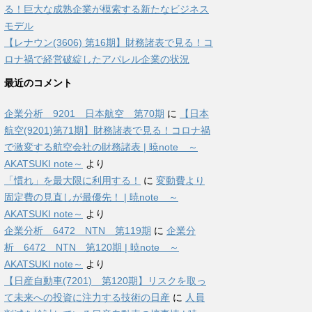
る！巨大な成熟企業が模索する新たなビジネス
モデル
【レナウン(3606) 第16期】財務諸表で見る！コ
ロナ禍で経営破綻したアパレル企業の状況
最近のコメント
企業分析 9201 日本航空 第70期
に
【日本
航空(9201)第71期】財務諸表で見る！コロナ禍
で激変する航空会社の財務諸表 | 暁note ～
AKATSUKI note～
より
「慣れ」を最大限に利用する！
に
変動費より
固定費の見直しが最優先！ | 暁note ～
AKATSUKI note～
より
企業分析 6472 NTN 第119期
に
企業分
析 6472 NTN 第120期 | 暁note ～
AKATSUKI note～
より
【日産自動車(7201) 第120期】リスクを取っ
て未来への投資に注力する技術の日産
に
人員