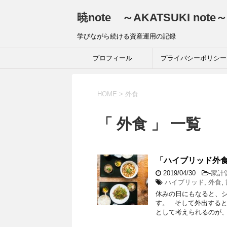
暁note ～AKATSUKI note～
学びながら続ける資産運用の記録
プロフィール
プライバシーポリシー
HOME
>
外食
「 外食 」 一覧
「ハイブリッド外
2019/04/30
-
家計
ハイブリッド
,
外食
,
休みの日にもなると、
す。 そして外出する
として考えられるのが、