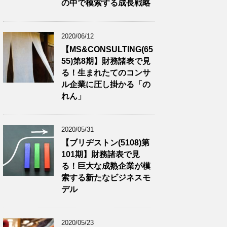
の中で模索する成長戦略
2020/06/12
【MS&CONSULTING(65
55)第8期】財務諸表で見
る！生まれたてのコンサ
ル企業に圧し掛かる「の
れん」
2020/05/31
【ブリヂストン(5108)第
101期】財務諸表で見
る！巨大な成熟企業が模
索する新たなビジネスモ
デル
2020/05/23