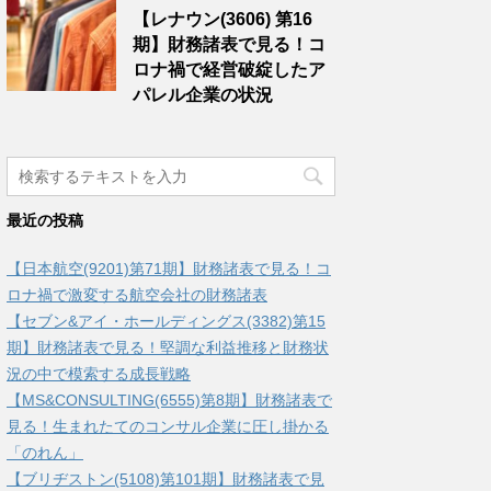
【レナウン(3606) 第16
期】財務諸表で見る！コ
ロナ禍で経営破綻したア
パレル企業の状況
最近の投稿
【日本航空(9201)第71期】財務諸表で見る！コ
ロナ禍で激変する航空会社の財務諸表
【セブン&アイ・ホールディングス(3382)第15
期】財務諸表で見る！堅調な利益推移と財務状
況の中で模索する成長戦略
【MS&CONSULTING(6555)第8期】財務諸表で
見る！生まれたてのコンサル企業に圧し掛かる
「のれん」
【ブリヂストン(5108)第101期】財務諸表で見