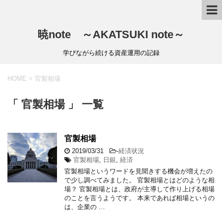
暁note ～AKATSUKI note～
学びながら続ける資産運用の記録
HOME
>
官製相場
「 官製相場 」 一覧
官製相場
2019/03/31
-
経済状況
官製相場
,
日銀
,
経済
官製相場というワードを見聞きする機会が増えたの
で少し調べてみました。 官製相場とはどのような相
場？ 官製相場とは、政府が主導して作り上げる相場
のことを言うようです。 本来であれば相場というの
は、企業の …