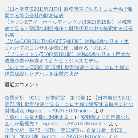
【日本航空(9201)第71期】財務諸表で見る！コロナ禍で激
変する航空会社の財務諸表
【セブン&アイ・ホールディングス(3382)第15期】財務諸
表で見る！堅調な利益推移と財務状況の中で模索する成長
戦略
【MS&CONSULTING(6555)第8期】財務諸表で見る！生
まれたてのコンサル企業に圧し掛かる「のれん」
【ブリヂストン(5108)第101期】財務諸表で見る！巨大な
成熟企業が模索する新たなビジネスモデル
【レナウン(3606) 第16期】財務諸表で見る！コロナ禍で
経営破綻したアパレル企業の状況
最近のコメント
企業分析 9201 日本航空 第70期
に
【日本航空(9201)
第71期】財務諸表で見る！コロナ禍で激変する航空会社の
財務諸表 | 暁note ～AKATSUKI note～
より
「慣れ」を最大限に利用する！
に
変動費より固定費の見
直しが最優先！ | 暁note ～AKATSUKI note～
より
企業分析 6472 NTN 第119期
に
企業分析 6472
NTN 第120期 | 暁note ～AKATSUKI note～
より