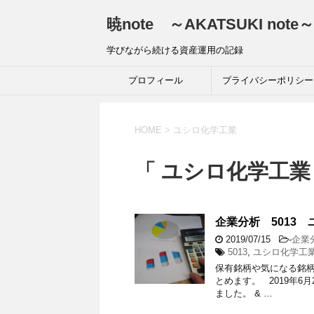
暁note ～AKATSUKI note～
学びながら続ける資産運用の記録
プロフィール
プライバシーポリシー
HOME
>
ユシロ化学工業
「 ユシロ化学工業 
企業分析 5013 
2019/07/15
-
企業
5013
,
ユシロ化学工
保有銘柄や気になる銘
とめます。 2019年6
ました。 & …