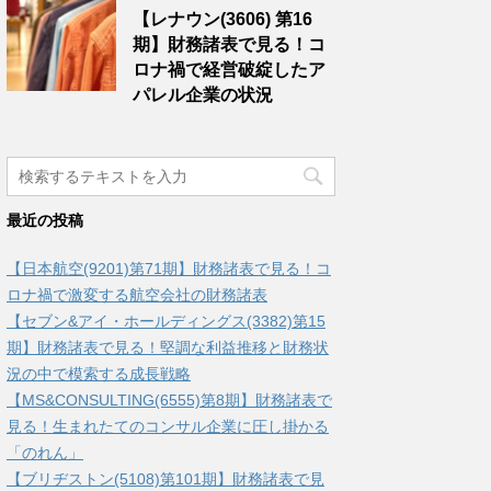
【レナウン(3606) 第16
期】財務諸表で見る！コ
ロナ禍で経営破綻したア
パレル企業の状況
最近の投稿
【日本航空(9201)第71期】財務諸表で見る！コ
ロナ禍で激変する航空会社の財務諸表
【セブン&アイ・ホールディングス(3382)第15
期】財務諸表で見る！堅調な利益推移と財務状
況の中で模索する成長戦略
【MS&CONSULTING(6555)第8期】財務諸表で
見る！生まれたてのコンサル企業に圧し掛かる
「のれん」
【ブリヂストン(5108)第101期】財務諸表で見