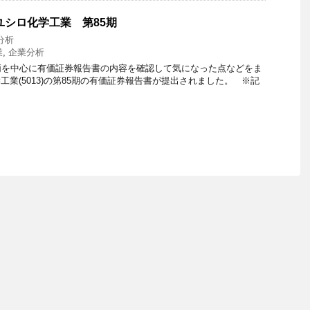
ユシロ化学工業 第85期
分析
業
,
企業分析
柄を中心に有価証券報告書の内容を確認して気になった点などをま
業(5013)の第85期の有価証券報告書が提出されました。 ※記