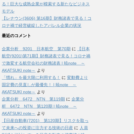
る！巨大な成熟企業が模索する新たなビジネス
モデル
【レナウン(3606) 第16期】財務諸表で見る！コ
ロナ禍で経営破綻したアパレル企業の状況
最近のコメント
企業分析 9201 日本航空 第70期
に
【日本
航空(9201)第71期】財務諸表で見る！コロナ禍
で激変する航空会社の財務諸表 | 暁note ～
AKATSUKI note～
より
「慣れ」を最大限に利用する！
に
変動費より
固定費の見直しが最優先！ | 暁note ～
AKATSUKI note～
より
企業分析 6472 NTN 第119期
に
企業分
析 6472 NTN 第120期 | 暁note ～
AKATSUKI note～
より
【日産自動車(7201) 第120期】リスクを取っ
て未来への投資に注力する技術の日産
に
人員