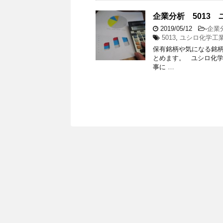
企業分析 5013 
2019/05/12
-
企業
5013
,
ユシロ化学工
保有銘柄や気になる銘
とめます。 ユシロ化学工
事に …