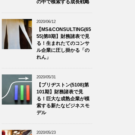
の中で模索する成長戦略
2020/06/12
【MS&CONSULTING(65
55)第8期】財務諸表で見
る！生まれたてのコンサ
ル企業に圧し掛かる「の
れん」
2020/05/31
【ブリヂストン(5108)第
101期】財務諸表で見
る！巨大な成熟企業が模
索する新たなビジネスモ
デル
2020/05/23