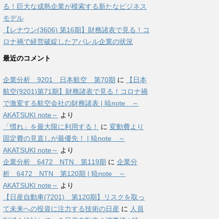
る！巨大な成熟企業が模索する新たなビジネス
モデル
【レナウン(3606) 第16期】財務諸表で見る！コ
ロナ禍で経営破綻したアパレル企業の状況
最近のコメント
企業分析 9201 日本航空 第70期
に
【日本
航空(9201)第71期】財務諸表で見る！コロナ禍
で激変する航空会社の財務諸表 | 暁note ～
AKATSUKI note～
より
「慣れ」を最大限に利用する！
に
変動費より
固定費の見直しが最優先！ | 暁note ～
AKATSUKI note～
より
企業分析 6472 NTN 第119期
に
企業分
析 6472 NTN 第120期 | 暁note ～
AKATSUKI note～
より
【日産自動車(7201) 第120期】リスクを取っ
て未来への投資に注力する技術の日産
に
人員