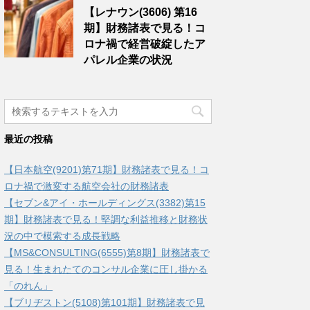
【レナウン(3606) 第16
期】財務諸表で見る！コ
ロナ禍で経営破綻したア
パレル企業の状況
最近の投稿
【日本航空(9201)第71期】財務諸表で見る！コ
ロナ禍で激変する航空会社の財務諸表
【セブン&アイ・ホールディングス(3382)第15
期】財務諸表で見る！堅調な利益推移と財務状
況の中で模索する成長戦略
【MS&CONSULTING(6555)第8期】財務諸表で
見る！生まれたてのコンサル企業に圧し掛かる
「のれん」
【ブリヂストン(5108)第101期】財務諸表で見