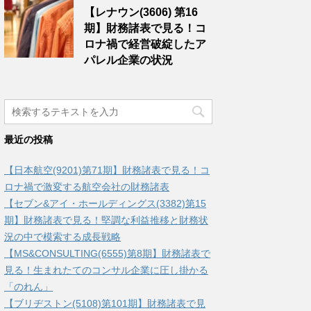
【レナウン(3606) 第16
期】財務諸表で見る！コ
ロナ禍で経営破綻したア
パレル企業の状況
最近の投稿
【日本航空(9201)第71期】財務諸表で見る！コ
ロナ禍で激変する航空会社の財務諸表
【セブン&アイ・ホールディングス(3382)第15
期】財務諸表で見る！堅調な利益推移と財務状
況の中で模索する成長戦略
【MS&CONSULTING(6555)第8期】財務諸表で
見る！生まれたてのコンサル企業に圧し掛かる
「のれん」
【ブリヂストン(5108)第101期】財務諸表で見