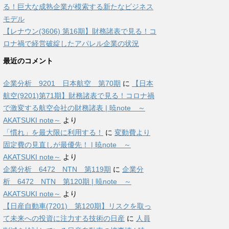
る！巨大な成熟企業が模索する新たなビジネス
モデル
【レナウン(3606) 第16期】財務諸表で見る！コ
ロナ禍で経営破綻したアパレル企業の状況
最近のコメント
企業分析 9201 日本航空 第70期
に
【日本
航空(9201)第71期】財務諸表で見る！コロナ禍
で激変する航空会社の財務諸表 | 暁note ～
AKATSUKI note～
より
「慣れ」を最大限に利用する！
に
変動費より
固定費の見直しが最優先！ | 暁note ～
AKATSUKI note～
より
企業分析 6472 NTN 第119期
に
企業分
析 6472 NTN 第120期 | 暁note ～
AKATSUKI note～
より
【日産自動車(7201) 第120期】リスクを取っ
て未来への投資に注力する技術の日産
に
人員