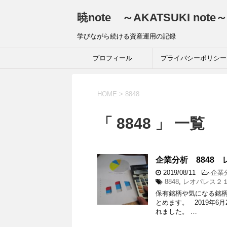
暁note ～AKATSUKI note～
学びながら続ける資産運用の記録
プロフィール
プライバシーポリシー
HOME
>
8848
「 8848 」 一覧
企業分析 8848 
2019/08/11
-
企業
8848
,
レオパレス２
保有銘柄や気になる銘
とめます。 2019年6
れました。 …