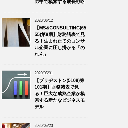
の中で模索する成長戦略
2020/06/12
【MS&CONSULTING(65
55)第8期】財務諸表で見
る！生まれたてのコンサ
ル企業に圧し掛かる「の
れん」
2020/05/31
【ブリヂストン(5108)第
101期】財務諸表で見
る！巨大な成熟企業が模
索する新たなビジネスモ
デル
2020/05/23