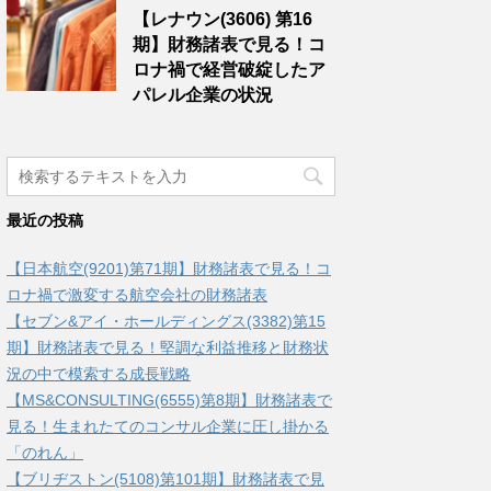
【レナウン(3606) 第16
期】財務諸表で見る！コ
ロナ禍で経営破綻したア
パレル企業の状況
最近の投稿
【日本航空(9201)第71期】財務諸表で見る！コ
ロナ禍で激変する航空会社の財務諸表
【セブン&アイ・ホールディングス(3382)第15
期】財務諸表で見る！堅調な利益推移と財務状
況の中で模索する成長戦略
【MS&CONSULTING(6555)第8期】財務諸表で
見る！生まれたてのコンサル企業に圧し掛かる
「のれん」
【ブリヂストン(5108)第101期】財務諸表で見