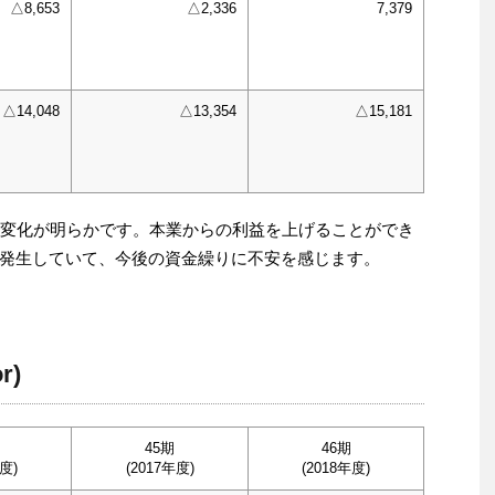
△8,653
△2,336
7,379
△14,048
△13,354
△15,181
な変化が明らかです。本業からの利益を上げることができ
発生していて、今後の資金繰りに不安を感じます。
r)
45期
46期
度)
(2017年度)
(2018年度)