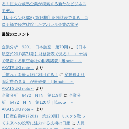
る！巨大な成熟企業が模索する新たなビジネス
モデル
【レナウン(3606) 第16期】財務諸表で見る！コ
ロナ禍で経営破綻したアパレル企業の状況
最近のコメント
企業分析 9201 日本航空 第70期
に
【日本
航空(9201)第71期】財務諸表で見る！コロナ禍
で激変する航空会社の財務諸表 | 暁note ～
AKATSUKI note～
より
「慣れ」を最大限に利用する！
に
変動費より
固定費の見直しが最優先！ | 暁note ～
AKATSUKI note～
より
企業分析 6472 NTN 第119期
に
企業分
析 6472 NTN 第120期 | 暁note ～
AKATSUKI note～
より
【日産自動車(7201) 第120期】リスクを取っ
て未来への投資に注力する技術の日産
に
人員