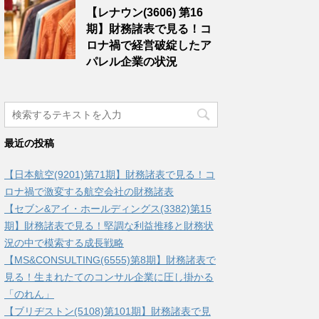
【レナウン(3606) 第16
期】財務諸表で見る！コ
ロナ禍で経営破綻したア
パレル企業の状況
最近の投稿
【日本航空(9201)第71期】財務諸表で見る！コ
ロナ禍で激変する航空会社の財務諸表
【セブン&アイ・ホールディングス(3382)第15
期】財務諸表で見る！堅調な利益推移と財務状
況の中で模索する成長戦略
【MS&CONSULTING(6555)第8期】財務諸表で
見る！生まれたてのコンサル企業に圧し掛かる
「のれん」
【ブリヂストン(5108)第101期】財務諸表で見