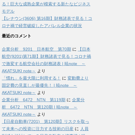
る！巨大な成熟企業が模索する新たなビジネス
モデル
【レナウン(3606) 第16期】財務諸表で見る！コ
ロナ禍で経営破綻したアパレル企業の状況
最近のコメント
企業分析 9201 日本航空 第70期
に
【日本
航空(9201)第71期】財務諸表で見る！コロナ禍
で激変する航空会社の財務諸表 | 暁note ～
AKATSUKI note～
より
「慣れ」を最大限に利用する！
に
変動費より
固定費の見直しが最優先！ | 暁note ～
AKATSUKI note～
より
企業分析 6472 NTN 第119期
に
企業分
析 6472 NTN 第120期 | 暁note ～
AKATSUKI note～
より
【日産自動車(7201) 第120期】リスクを取っ
て未来への投資に注力する技術の日産
に
人員