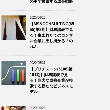
の中で模索する成長戦略
2020/06/12
【MS&CONSULTING(65
55)第8期】財務諸表で見
る！生まれたてのコンサ
ル企業に圧し掛かる「の
れん」
2020/05/31
【ブリヂストン(5108)第
101期】財務諸表で見
る！巨大な成熟企業が模
索する新たなビジネスモ
デル
2020/05/23