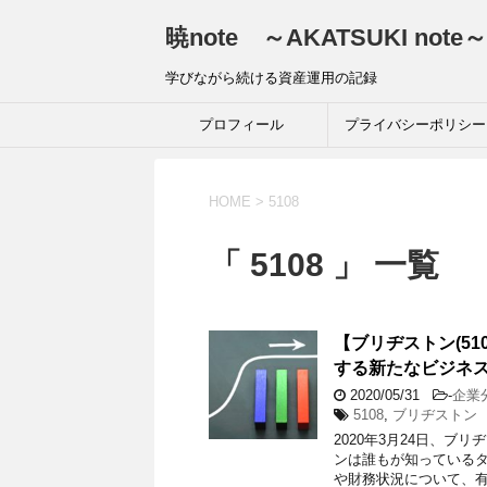
暁note ～AKATSUKI note～
学びながら続ける資産運用の記録
プロフィール
プライバシーポリシー
HOME
>
5108
「 5108 」 一覧
【ブリヂストン(51
する新たなビジネ
2020/05/31
-
企業
5108
,
ブリヂストン
2020年3月24日、ブリ
ンは誰もが知っている
や財務状況について、有