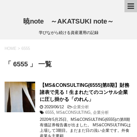
暁note ～AKATSUKI note～
学びながら続ける資産運用の記録
HOME
>
6555
「 6555 」 一覧
【MS&CONSULTING(6555)第8期】財務
諸表で見る！生まれたてのコンサル企業
に圧し掛かる「のれん」
2020/06/12
-
企業分析
6555
,
MS&CONSULTING
,
企業分析
2020年5月25日、MS&CONSULTING(6555)の第8期
有価証券報告書が出ました。 MS&CONSULTINGは
上場して3期目。まだまだ日の浅い企業です。外食
産業を主要顧 …