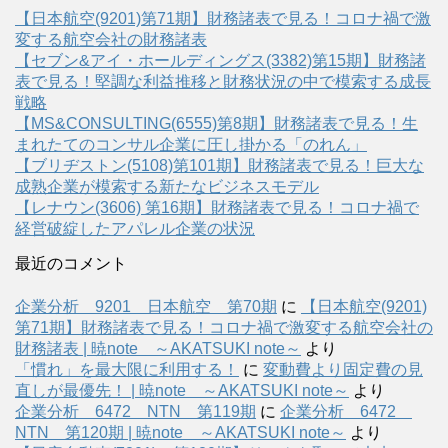
【日本航空(9201)第71期】財務諸表で見る！コロナ禍で激
変する航空会社の財務諸表
【セブン&アイ・ホールディングス(3382)第15期】財務諸
表で見る！堅調な利益推移と財務状況の中で模索する成長
戦略
【MS&CONSULTING(6555)第8期】財務諸表で見る！生
まれたてのコンサル企業に圧し掛かる「のれん」
【ブリヂストン(5108)第101期】財務諸表で見る！巨大な
成熟企業が模索する新たなビジネスモデル
【レナウン(3606) 第16期】財務諸表で見る！コロナ禍で
経営破綻したアパレル企業の状況
最近のコメント
企業分析 9201 日本航空 第70期
に
【日本航空(9201)
第71期】財務諸表で見る！コロナ禍で激変する航空会社の
財務諸表 | 暁note ～AKATSUKI note～
より
「慣れ」を最大限に利用する！
に
変動費より固定費の見
直しが最優先！ | 暁note ～AKATSUKI note～
より
企業分析 6472 NTN 第119期
に
企業分析 6472
NTN 第120期 | 暁note ～AKATSUKI note～
より