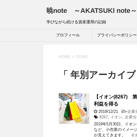
暁note ～AKATSUKI note～
学びながら続ける資産運用の記録
プロフィール
プライバシーポリシー
HOME
>
2019年
「 年別アーカイブ：
【イオン(8267
利益を得る
2019/12/21
-
企業
8267
,
イオン
,
企業分
2019年5月30日、イオ
など、小売業のイメー
が見えてきます。 イオ