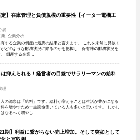
選定】在庫管理と負債規模の重要性【イーター電機工
】
分析
工業
,
企業分析
有する企業の倒産は最悪の結果と言えます。 これを未然に見抜く
業がどのような財務状況に陥るのかを把握し、保有株の財務状況を
。 倒産する企業 …
料は抑えられる！経営者の目線でサラリーマンの給料
管理
収入の源泉は「給料」です。給料が増えることは生活が豊かになる
料を増やすため一生懸命働いている人も多いと思います。 しかし
はなるべく増やし …
) 第21期】利益に繋がらない売上増加。そして突如として
変化と買収劇