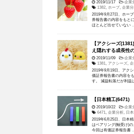
2019/11/17
-
企業
1382
,
ホーブ
,
企業分
2019年9月27日、ホー
券報告書の内容をもとに
ほとんど出せていない 
【アクシーズ(13
え隠れする成長性
2019/11/09
-
企業
1381
,
アクシーズ
,
企
2019年9月19日、アク
価証券報告書の内容をも
す。 減益転落だが利益は
【日本精工(6471
2019/10/22
-
企業
6471
,
企業分析
,
日本
2019年6月25日、日本
はベアリング(軸受け)
今回は有価証券報告書 