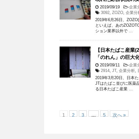
2019/09/19
-
企業
3092
,
ZOZO
,
企業分
2019年6月26日、ZO
といえば、あのZOZO
ション業界以外で …
【日本たばこ産業(
「のれん」の巨
2019/09/11
-
企業
2914
,
JT
,
企業分析
,
2019年3月20日、日本
JTはたばこ並びに医薬
る日本たばこ産業 …
1
2
3
…
5
次へ »