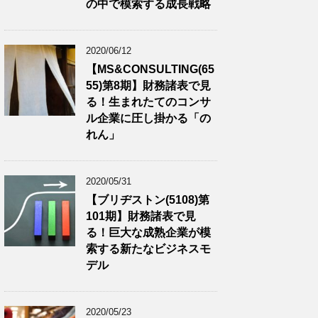
の中で模索する成長戦略
2020/06/12
【MS&CONSULTING(65
55)第8期】財務諸表で見
る！生まれたてのコンサ
ル企業に圧し掛かる「の
れん」
2020/05/31
【ブリヂストン(5108)第
101期】財務諸表で見
る！巨大な成熟企業が模
索する新たなビジネスモ
デル
2020/05/23