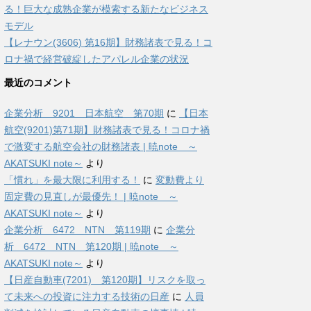
る！巨大な成熟企業が模索する新たなビジネス
モデル
【レナウン(3606) 第16期】財務諸表で見る！コ
ロナ禍で経営破綻したアパレル企業の状況
最近のコメント
企業分析 9201 日本航空 第70期
に
【日本
航空(9201)第71期】財務諸表で見る！コロナ禍
で激変する航空会社の財務諸表 | 暁note ～
AKATSUKI note～
より
「慣れ」を最大限に利用する！
に
変動費より
固定費の見直しが最優先！ | 暁note ～
AKATSUKI note～
より
企業分析 6472 NTN 第119期
に
企業分
析 6472 NTN 第120期 | 暁note ～
AKATSUKI note～
より
【日産自動車(7201) 第120期】リスクを取っ
て未来への投資に注力する技術の日産
に
人員