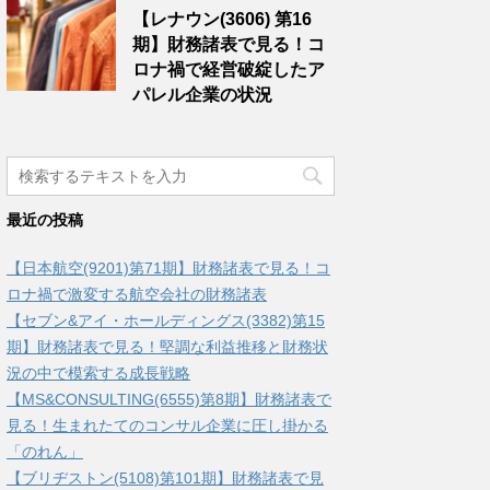
【レナウン(3606) 第16
期】財務諸表で見る！コ
ロナ禍で経営破綻したア
パレル企業の状況
最近の投稿
【日本航空(9201)第71期】財務諸表で見る！コ
ロナ禍で激変する航空会社の財務諸表
【セブン&アイ・ホールディングス(3382)第15
期】財務諸表で見る！堅調な利益推移と財務状
況の中で模索する成長戦略
【MS&CONSULTING(6555)第8期】財務諸表で
見る！生まれたてのコンサル企業に圧し掛かる
「のれん」
【ブリヂストン(5108)第101期】財務諸表で見