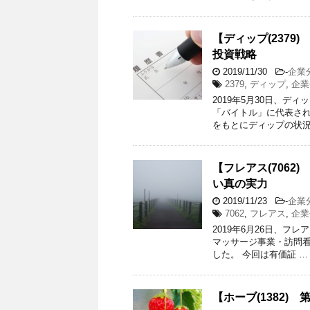
【ディップ(237
投資戦略
2019/11/30
-
企業
2379
,
ディップ
,
企業
2019年5月30日、ディ
「バイトル」に代表さ
をもとにディップの状況
【フレアス(706
い真の実力
2019/11/23
-
企業
7062
,
フレアス
,
企業
2019年6月26日、フレ
マッサージ事業・訪問看
した。 今回は有価証 …
【ホーブ(1382)