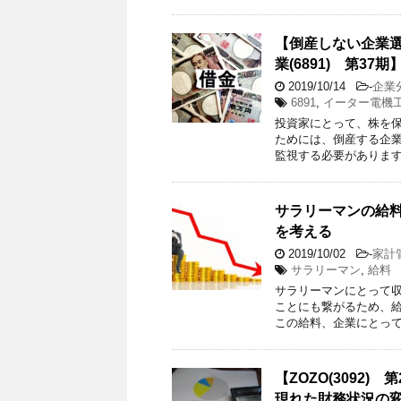
【倒産しない企業
業(6891) 第37期
2019/10/14
-
企業
6891
,
イーター電機
投資家にとって、株を保
ためには、倒産する企
監視する必要があります
サラリーマンの給
を考える
2019/10/02
-
家計
サラリーマン
,
給料
サラリーマンにとって
ことにも繋がるため、給
この給料、企業にとって
【ZOZO(3092
現れた財務状況の